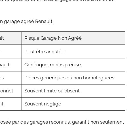
un garage agréé Renault :
lt
Risque Garage Non Agréé
e
Peut être annulée
ault
Générique, moins précise
es
Pièces génériques ou non homologuées
ionnel
Souvent limité ou absent
nt
Souvent négligé
posée par des garages reconnus, garantit non seulement