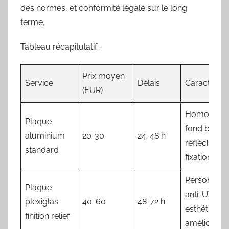
des normes, et conformité légale sur le long
terme.
Tableau récapitulatif :
Prix moyen
Service
Délais
Caractérist
(EUR)
Homologué
Plaque
fond blanc
aluminium
20-30
24-48 h
réfléchissan
standard
fixation sta
Personnalis
Plaque
anti-UV,
plexiglas
40-60
48-72 h
esthétique
finition relief
améliorée