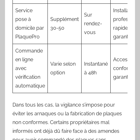
Service
Installation
Sur
pose à
Supplément
professionn
rendez-
domicile par
30-50
rapide et
vous
PlaquePro
garantie
Commande
en ligne
Accessibilit
Varie selon
Instantané
avec
conformité
option
à 48h
vérification
garanties
automatique
Dans tous les cas, la vigilance s’impose pour
éviter les arnaques ou la fabrication de plaques
non conformes. Certains propriétaires mal
informés ont déjà dû faire face à des amendes
pour avoir commandé des plaques sans