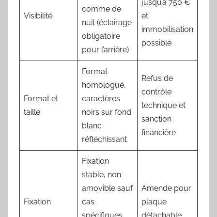
jusqu’à 750 €
comme de
Visibilité
et
nuit (éclairage
immobilisation
obligatoire
possible
pour l’arrière)
Format
Refus de
homologué,
contrôle
Format et
caractères
technique et
taille
noirs sur fond
sanction
blanc
financière
réfléchissant
Fixation
stable, non
amovible sauf
Amende pour
Fixation
cas
plaque
spécifiques
détachable