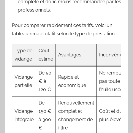
complète et donc moins recommandée par les
professionnels.
Pour comparer rapidement ces tarifs, voici un
tableau récapitulatif selon le type de prestation :
Type de
Coût
Avantages
Inconvénients
vidange
estimé
De 50
Ne remplace
Vidange
Rapide et
€ à
pas toute
partielle
économique
120 €
l’huile usée
De
Renouvellement
Vidange
150 €
complet et
Coût et durée
intégrale
à 300
changement de
plus élevés
€
filtre